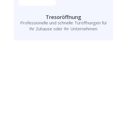
Tresoröffnung
Professionelle und schnelle Türöffnungen für
Ihr Zuhause oder Ihr Unternehmen.
Rufen Sie uns jetzt an und
lassen Sie
uns Ihr Problem lösen!