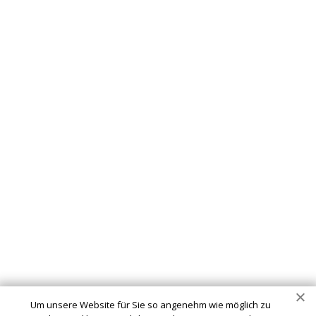
Schlüsseldienst
info@schluesseldienst-24-goeppingen.de
Startseite
Einsatzgebiete
Kontakte
Partner
Impressum
Wir sind Ihr vertrauenswürdiger Partner für professionelle
Schlüsseldienstleistungen in Göppingen. Ob Sie sich
ausgesperrt haben, ein defektes Schloss haben oder Ihre
Um unsere Website für Sie so angenehm wie möglich zu